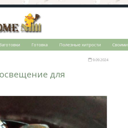
стном доме. Сад, огород, дела домашние, простые реце
Заготовки
Готовка
Полезные хитрости
Своими
9.09.2024
 освещение для