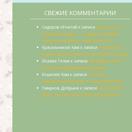
СВЕЖИЕ КОММЕНТАРИИ
Сидоров Игнатий
к записи
Красота сна
начинается здесь — новая коллекция
saimeiqi пижамы от компании «3ко»
Красильников Ким
к записи
Как выбрать
надежные инструменты для работы в саду
Исаева Гелия
к записи
Преимущества и
недостатки деревянных домов
Кошелев Ким
к записи
Способы
повышенной защиты от землетрясений
Смирнов Добрыня
к записи
Как строить
дом с учетом логистических вопросов