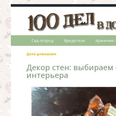
100 дел в доме
Полезные хитрости для легкой жизни в ча
Сад-огород
Вредители
Хранение-
Дела домашние
Декор стен: выбираем
интерьера