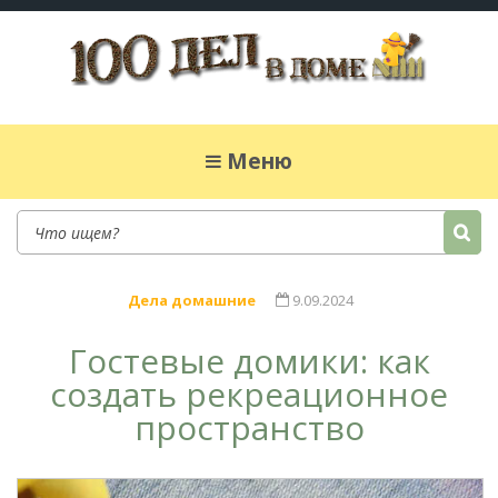
100 дел в доме
Полезные хитрости для легкой жизни в
частном доме. Сад, огород, дела домашние,
Меню
простые рецепты.
Дела домашние
9.09.2024
Гостевые домики: как
создать рекреационное
пространство