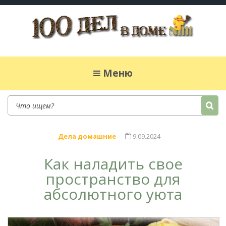
100 дел в доме
Полезные хитрости для легкой жизни в
частном доме. Сад, огород, дела домашние,
Меню
простые рецепты.
Дела домашние
9.09.2024
Как наладить свое
пространство для
абсолютного уюта