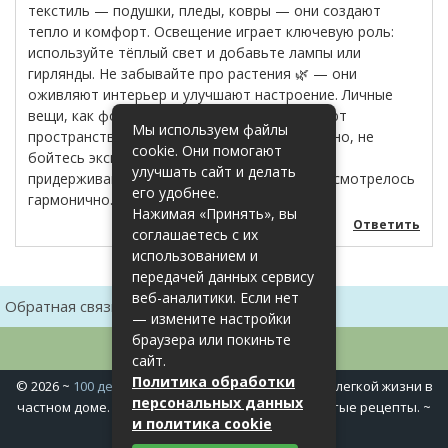
текстиль — подушки, пледы, ковры — они создают
тепло и комфорт. Освещение играет ключевую роль:
используйте тёплый свет и добавьте лампы или
гирлянды. Не забывайте про растения 🌿 — они
оживляют интерьер и улучшают настроение. Личные
вещи, как фотографии или сувениры, придают
Мы используем файлы
пространству индивидуальность. Ну и конечно, не
cookie. Они помогают
бойтесь экспериментировать с декором, но
улучшать сайт и делать
придерживайтесь общего стиля, чтобы всё смотрелось
его удобнее.
гармонично. 😌✨
Нажимая «Принять», вы
Ответить
соглашаетесь с их
использованием и
передачей данных сервису
веб-аналитики. Если нет
Обратная связь
Карта сайта
— измените настройки
браузера или покиньте
сайт.
Политика обработки
©
2026
~
100 дел в доме
~ Полезные хитрости для легкой жизни в
персональных данных
частном доме. Сад, огород, дела домашние, простые рецепты. ~
и политика cookie
Политика конфиденциальности