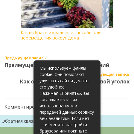
Как выбрать идеальные способы для
перемещения вокруг дома
Предыдущая запись
Преимущества многолетних растений
Мы используем файлы
cookie. Они помогают
Следующая запись
улучшать сайт и делать
Как обустроить детский игровой уголок
его удобнее.
Нажимая «Принять», вы
соглашаетесь с их
использованием и
Комментирование закрыто
передачей данных сервису
веб-аналитики. Если нет
Обратная связь
Карта сайта
— измените настройки
браузера или покиньте