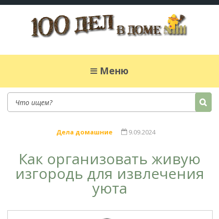
100 дел в доме
Полезные хитрости для легкой жизни в
частном доме. Сад, огород, дела домашние,
Меню
простые рецепты.
Дела домашние
9.09.2024
Как организовать живую
изгородь для извлечения
уюта