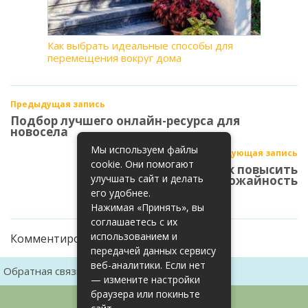
Как выбрать идеальные способы для
перемещения вокруг дома
Предыдущая запись
Подбор лучшего онлайн-ресурса для
новосела
Мы используем файлы
Следующая запись
cookie. Они помогают
Почвы и удобрения: как повысить
улучшать сайт и делать
урожайность
его удобнее.
Нажимая «Принять», вы
соглашаетесь с их
использованием и
Комментирование закрыто
передачей данных сервису
веб-аналитики. Если нет
Обратная связь
Карта сайта
— измените настройки
браузера или покиньте