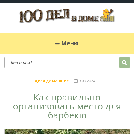
100 дел в доме
Полезные хитрости для легкой жизни в
частном доме. Сад, огород, дела домашние,
Меню
простые рецепты.
Дела домашние
9.09.2024
Как правильно
организовать место для
барбекю