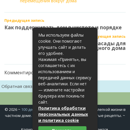
перемещения вокруг дома
Предыдущая запись
Как поддерживать дом в чистоте и порядке
Мы используем файлы
Следующая запись
cookie. Они помогают
Прочные и стильные фасады для
улучшать сайт и делать
загородного дома
его удобнее.
Нажимая «Принять», вы
соглашаетесь с их
использованием и
Комментирование закрыто
передачей данных сервису
веб-аналитики. Если нет
Обратная связь
Карта сайта
— измените настройки
браузера или покиньте
сайт.
Политика обработки
©
2026
~
100 дел в доме
~ Полезные хитрости для легкой жизни в
персональных данных
частном доме. Сад, огород, дела домашние, простые рецепты. ~
и политика cookie
Политика конфиденциальности
Копирование материалов сайта запрещается.