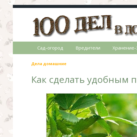
100 дел в доме
Полезные хитрости для легкой жизни в ча
Сад-огород
Вредители
Хранение-
Дела домашние
Как сделать удобным п