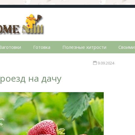
стном доме. Сад, огород, дела домашние, простые реце
Заготовки
Готовка
Полезные хитрости
Своими
9.09.2024
роезд на дачу