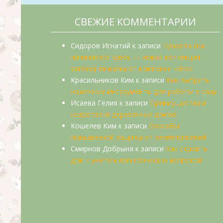
СВЕЖИЕ КОММЕНТАРИИ
Сидоров Игнатий
к записи
Красота сна
начинается здесь — новая коллекция
saimeiqi пижамы от компании «3ко»
Красильников Ким
к записи
Как выбрать
надежные инструменты для работы в саду
Исаева Гелия
к записи
Преимущества и
недостатки деревянных домов
Кошелев Ким
к записи
Способы
повышенной защиты от землетрясений
Смирнов Добрыня
к записи
Как строить
дом с учетом логистических вопросов