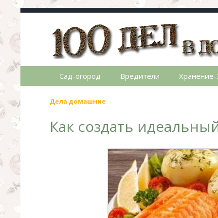
100 дел в доме
Полезные хитрости для легкой жизни в ча
Сад-огород
Вредители
Хранение-
Дела домашние
Как создать идеальны