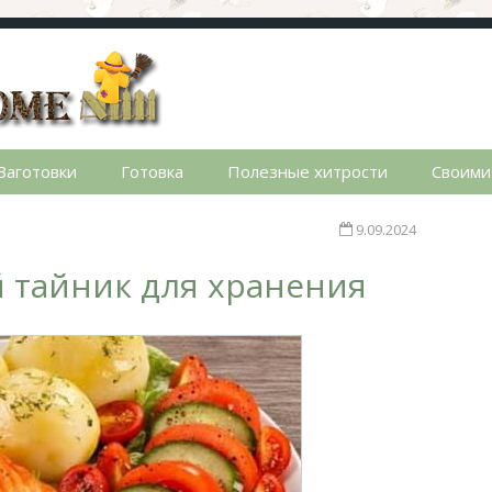
стном доме. Сад, огород, дела домашние, простые реце
Заготовки
Готовка
Полезные хитрости
Своими
9.09.2024
й тайник для хранения