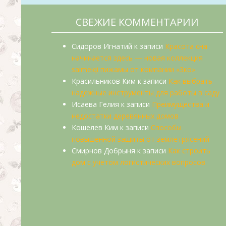
СВЕЖИЕ КОММЕНТАРИИ
Сидоров Игнатий
к записи
Красота сна
начинается здесь — новая коллекция
saimeiqi пижамы от компании «3ко»
Красильников Ким
к записи
Как выбрать
надежные инструменты для работы в саду
Исаева Гелия
к записи
Преимущества и
недостатки деревянных домов
Кошелев Ким
к записи
Способы
повышенной защиты от землетрясений
Смирнов Добрыня
к записи
Как строить
дом с учетом логистических вопросов