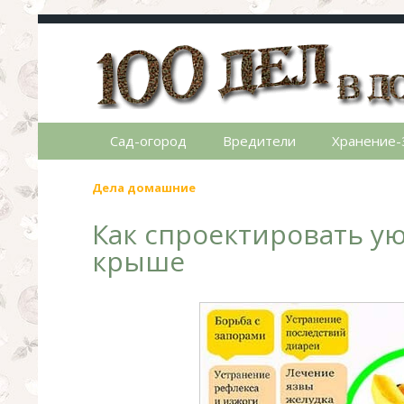
100 дел в доме
Полезные хитрости для легкой жизни в ча
Сад-огород
Вредители
Хранение-
Дела домашние
Как спроектировать у
крыше