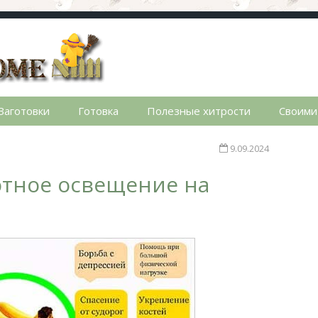
стном доме. Сад, огород, дела домашние, простые реце
Заготовки
Готовка
Полезные хитрости
Своими
9.09.2024
ютное освещение на