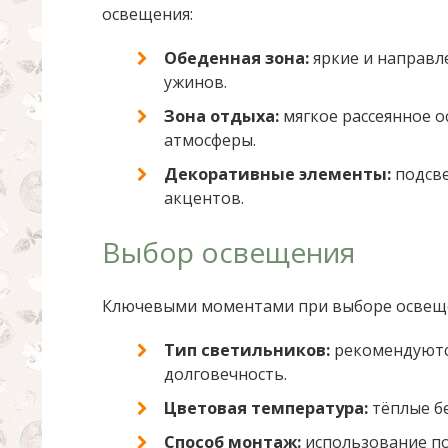
освещения:
Обеденная зона:
яркие и направл
ужинов.
Зона отдыха:
мягкое рассеянное 
атмосферы.
Декоративные элементы:
подсве
акцентов.
Выбор освещения
Ключевыми моментами при выборе освеще
Тип светильников:
рекомендуются
долговечность.
Цветовая температура:
тёплые б
Способ монтаж:
использование по