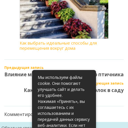
Как выбрать идеальные способы для
перемещения вокруг дома
Предыдущая запись
Влияние местоположения на выбор птичника
Мы используем файлы
cookie. Они помогают
Следующая запись
улучшать сайт и делать
Как обустроить детский уголок в саду
его удобнее.
Нажимая «Принять», вы
соглашаетесь с их
использованием и
Комментирование закрыто
передачей данных сервису
веб-аналитики. Если нет
Обратная связь
Карта сайта