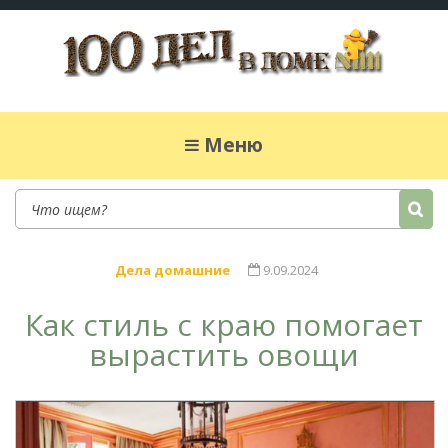
100 дел в доме
Полезные хитрости для легкой жизни в
частном доме. Сад, огород, дела домашние,
Меню
простые рецепты.
Дела домашние
9.09.2024
Как стиль с краю помогает
вырастить овощи