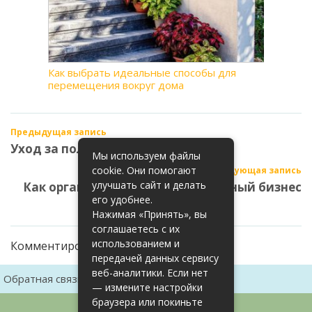
Как выбрать идеальные способы для
перемещения вокруг дома
Предыдущая запись
Уход за поливной системой
Мы используем файлы
cookie. Они помогают
Следующая запись
улучшать сайт и делать
Как организовать умный тепличный бизнес
его удобнее.
Нажимая «Принять», вы
соглашаетесь с их
использованием и
Комментирование закрыто
передачей данных сервису
веб-аналитики. Если нет
Обратная связь
Карта сайта
— измените настройки
браузера или покиньте