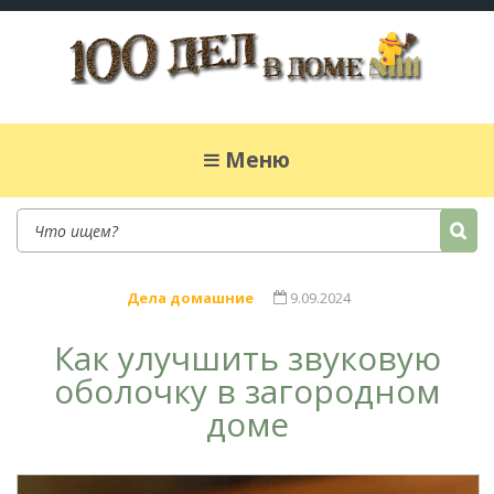
100 дел в доме
Полезные хитрости для легкой жизни в
частном доме. Сад, огород, дела домашние,
Меню
простые рецепты.
Дела домашние
9.09.2024
Как улучшить звуковую
оболочку в загородном
доме