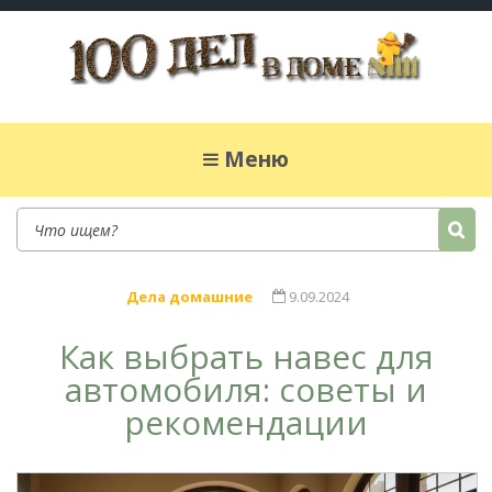
100 дел в доме
Полезные хитрости для легкой жизни в
частном доме. Сад, огород, дела домашние,
Меню
простые рецепты.
Дела домашние
9.09.2024
Как выбрать навес для
автомобиля: советы и
рекомендации