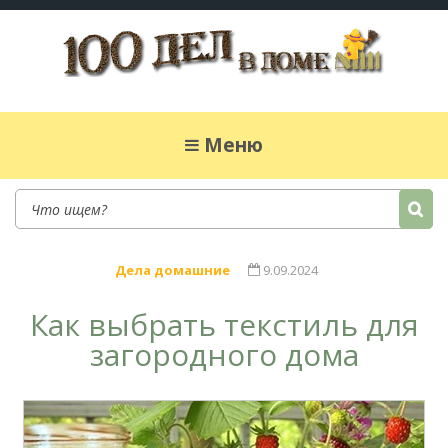
100 дел в доме
Полезные хитрости для легкой жизни в
частном доме. Сад, огород, дела домашние,
Меню
простые рецепты.
Дела домашние
9.09.2024
Как выбрать текстиль для
загородного дома