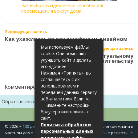
Как выбрать идеальные способы для
перемещения вокруг дома
Предыдущая запись
Как ухаживать за ландшафтным дизайном
Мы используем файлы
Следующая запись
cookie. Они помогают
Путеводитель по актуальному
улучшать сайт и делать
строительству
его удобнее.
Нажимая «Принять», вы
соглашаетесь с их
использованием и
Комментирование закрыто
передачей данных сервису
веб-аналитики. Если нет
Обратная связь
Карта сайта
— измените настройки
браузера или покиньте
сайт.
Политика обработки
©
2026
~
100 дел в доме
~ Полезные хитрости для легкой жизни в
персональных данных
частном доме. Сад, огород, дела домашние, простые рецепты. ~
и политика cookie