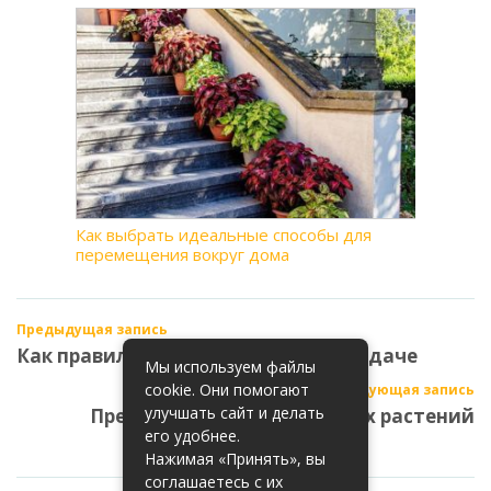
Как выбрать идеальные способы для
перемещения вокруг дома
Предыдущая запись
Как правильно установить окна на даче
Мы используем файлы
cookie. Они помогают
Следующая запись
улучшать сайт и делать
Преимущества многолетних растений
его удобнее.
Нажимая «Принять», вы
соглашаетесь с их