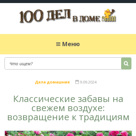
100 дел в доме
Полезные хитрости для легкой жизни в
частном доме. Сад, огород, дела домашние,
Меню
простые рецепты.
Дела домашние
9.09.2024
Классические забавы на
свежем воздухе:
возвращение к традициям