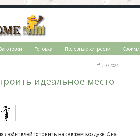
стном доме. Сад, огород, дела домашние, простые реце
Заготовки
Готовка
Полезные хитрости
Своими
9.09.2024
строить идеальное место
ля любителей готовить на свежем воздухе. Она