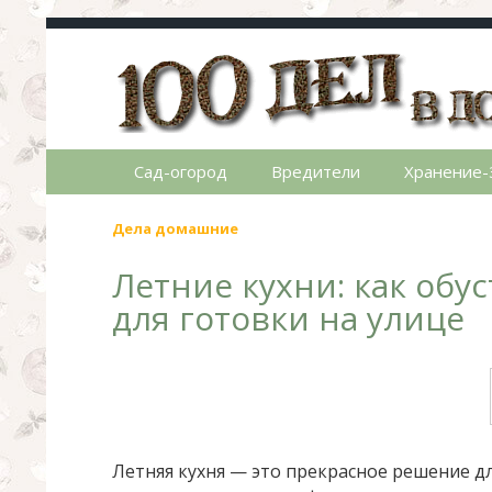
100 дел в доме
Полезные хитрости для легкой жизни в ча
Сад-огород
Вредители
Хранение-
Дела домашние
Летние кухни: как обу
для готовки на улице
Летняя кухня — это прекрасное решение д