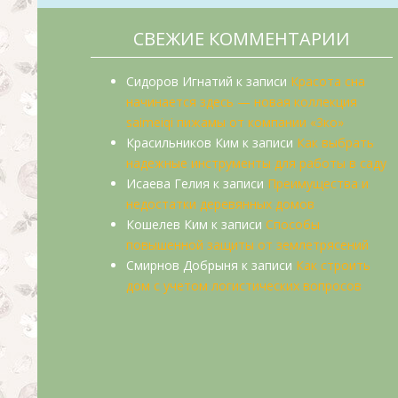
СВЕЖИЕ КОММЕНТАРИИ
Сидоров Игнатий
к записи
Красота сна
начинается здесь — новая коллекция
saimeiqi пижамы от компании «3ко»
Красильников Ким
к записи
Как выбрать
надежные инструменты для работы в саду
Исаева Гелия
к записи
Преимущества и
недостатки деревянных домов
Кошелев Ким
к записи
Способы
повышенной защиты от землетрясений
Смирнов Добрыня
к записи
Как строить
дом с учетом логистических вопросов