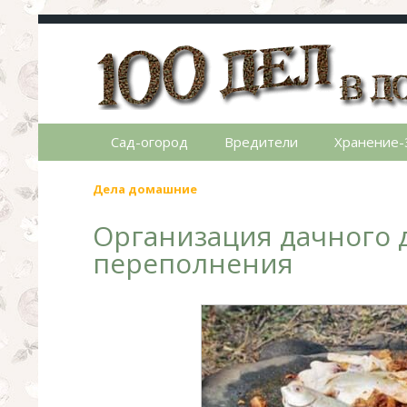
100 дел в доме
Полезные хитрости для легкой жизни в ча
Сад-огород
Вредители
Хранение-
Дела домашние
Организация дачного д
переполнения