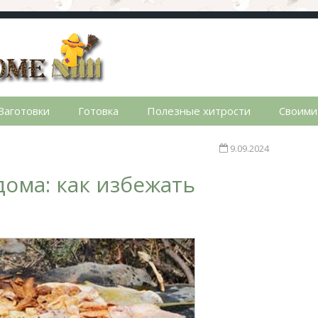
стном доме. Сад, огород, дела домашние, простые реце
Заготовки
Готовка
Полезные хитрости
Своими
9.09.2024
ома: как избежать