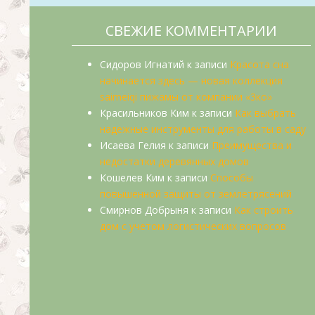
СВЕЖИЕ КОММЕНТАРИИ
Сидоров Игнатий
к записи
Красота сна
начинается здесь — новая коллекция
saimeiqi пижамы от компании «3ко»
Красильников Ким
к записи
Как выбрать
надежные инструменты для работы в саду
Исаева Гелия
к записи
Преимущества и
недостатки деревянных домов
Кошелев Ким
к записи
Способы
повышенной защиты от землетрясений
Смирнов Добрыня
к записи
Как строить
дом с учетом логистических вопросов