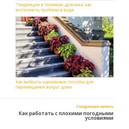
Тенденции в техниках дренажа: как
восполнить пробелы в воде
Как выбрать идеальные способы для
перемещения вокруг дома
Следующая запись
Как работать с плохими погодными
условиями