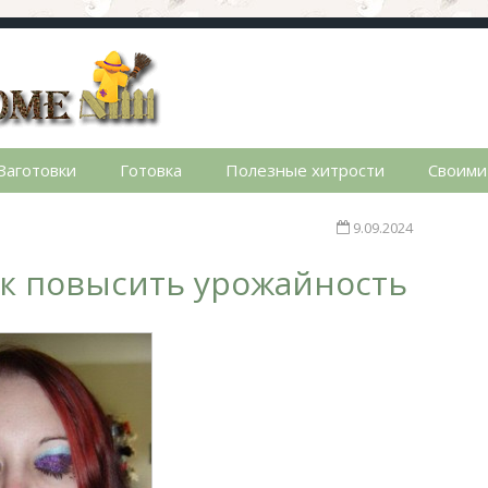
стном доме. Сад, огород, дела домашние, простые реце
Заготовки
Готовка
Полезные хитрости
Своими
9.09.2024
ак повысить урожайность