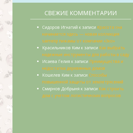
СВЕЖИЕ КОММЕНТАРИИ
Сидоров Игнатий
к записи
Красота сна
начинается здесь — новая коллекция
saimeiqi пижамы от компании «3ко»
Красильников Ким
к записи
Как выбрать
надежные инструменты для работы в саду
Исаева Гелия
к записи
Преимущества и
недостатки деревянных домов
Кошелев Ким
к записи
Способы
повышенной защиты от землетрясений
Смирнов Добрыня
к записи
Как строить
дом с учетом логистических вопросов