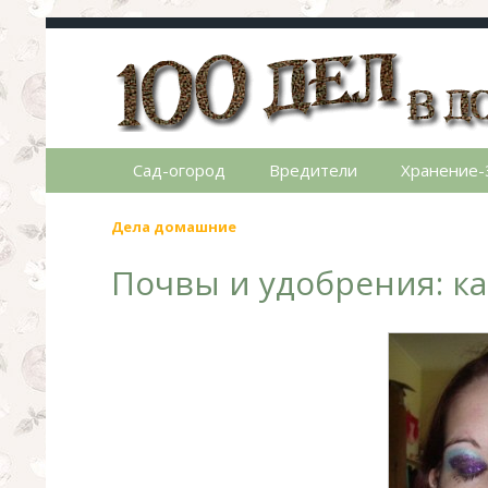
100 дел в доме
Полезные хитрости для легкой жизни в ча
Сад-огород
Вредители
Хранение-
Дела домашние
Почвы и удобрения: к