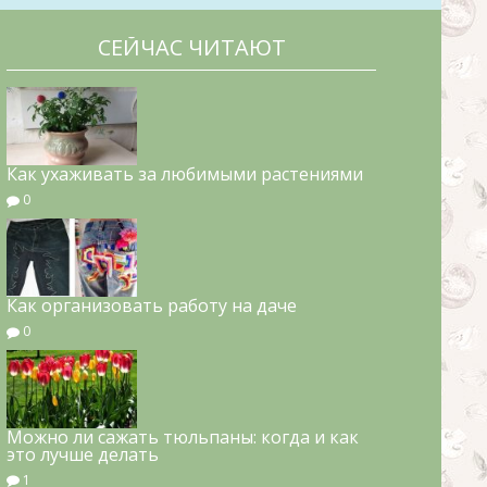
СЕЙЧАС ЧИТАЮТ
Как ухаживать за любимыми растениями
0
Как организовать работу на даче
0
Можно ли сажать тюльпаны: когда и как
это лучше делать
1