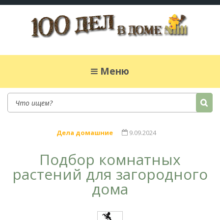
100 дел в доме
Полезные хитрости для легкой жизни в
частном доме. Сад, огород, дела домашние,
Меню
простые рецепты.
Дела домашние
9.09.2024
Подбор комнатных
растений для загородного
дома