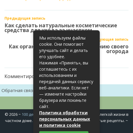
Предыдущая запись
Как сделать натуральные косметические
средства для ухода за участком
Мы используем файлы
Следующая запись
cookie. Они помогают
Как организовать работу по ведению своего
улучшать сайт и делать
огорода
его удобнее.
Нажимая «Принять», вы
соглашаетесь с их
использованием и
Комментирование закрыто
передачей данных сервису
веб-аналитики. Если нет
Обратная связь
Карта сайта
— измените настройки
браузера или покиньте
сайт.
Политика обработки
©
2026
~
100 дел в доме
~ Полезные хитрости для легкой жизни в
персональных данных
частном доме. Сад, огород, дела домашние, простые рецепты. ~
и политика cookie
Политика конфиденциальности