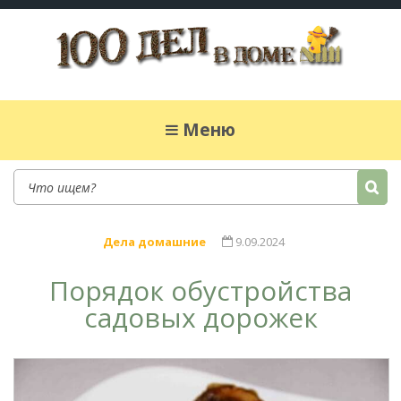
100 дел в доме
Полезные хитрости для легкой жизни в
частном доме. Сад, огород, дела домашние,
Меню
простые рецепты.
Дела домашние
9.09.2024
Порядок обустройства
садовых дорожек