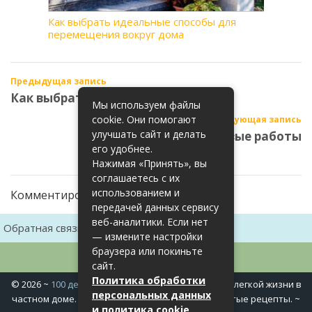
Как выбрать идеальные способы для
перемещения вокруг дома
Предыдущая запись
Как выбрать почву для посадки
Мы используем файлы
cookie. Они помогают
Следующая запись
улучшать сайт и делать
Как выполнять грузовые работы
его удобнее.
Нажимая «Принять», вы
соглашаетесь с их
использованием и
Комментирование закрыто
передачей данных сервису
веб-аналитики. Если нет
Обратная связь
Карта сайта
— измените настройки
браузера или покиньте
сайт.
Политика обработки
©
2026
~
100 дел в доме
~ Полезные хитрости для легкой жизни в
персональных данных
частном доме. Сад, огород, дела домашние, простые рецепты. ~
и политика cookie