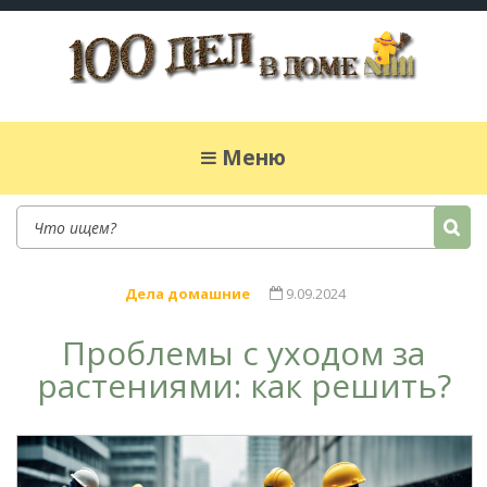
100 дел в доме
Полезные хитрости для легкой жизни в
частном доме. Сад, огород, дела домашние,
Меню
простые рецепты.
Дела домашние
9.09.2024
Проблемы с уходом за
растениями: как решить?