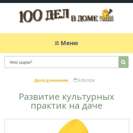
100 дел в доме
Полезные хитрости для легкой жизни в
частном доме. Сад, огород, дела домашние,
Меню
простые рецепты.
Дела домашние
9.09.2024
Развитие культурных
практик на даче