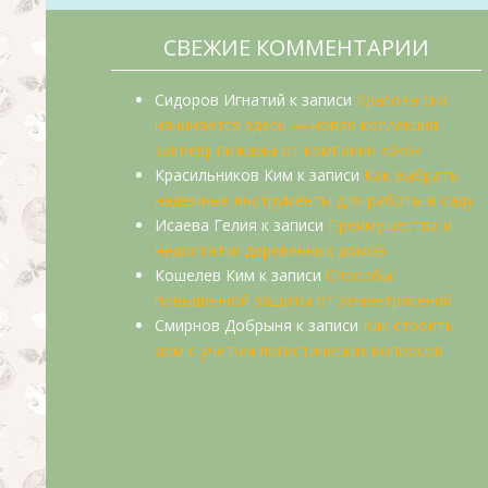
СВЕЖИЕ КОММЕНТАРИИ
Сидоров Игнатий
к записи
Красота сна
начинается здесь — новая коллекция
saimeiqi пижамы от компании «3ко»
Красильников Ким
к записи
Как выбрать
надежные инструменты для работы в саду
Исаева Гелия
к записи
Преимущества и
недостатки деревянных домов
Кошелев Ким
к записи
Способы
повышенной защиты от землетрясений
Смирнов Добрыня
к записи
Как строить
дом с учетом логистических вопросов