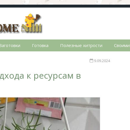
стном доме. Сад, огород, дела домашние, простые реце
Заготовки
Готовка
Полезные хитрости
Своими
9.09.2024
хода к ресурсам в