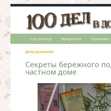
100 дел в доме
Полезные хитрости для легкой жизни в ча
Сад-огород
Вредители
Хранение-
Дела домашние
Секреты бережного под
частном доме