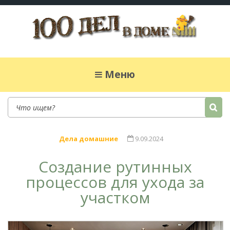
100 дел в доме
Полезные хитрости для легкой жизни в
частном доме. Сад, огород, дела домашние,
Меню
простые рецепты.
Дела домашние
9.09.2024
Создание рутинных
процессов для ухода за
участком