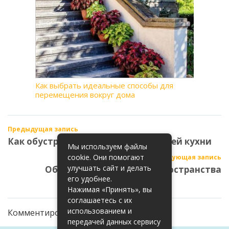
Как выбрать идеальные способы для
перемещения вокруг дома
Предыдущая запись
Как обустроить столовую для летней кухни
Мы используем файлы
cookie. Они помогают
Следующая запись
улучшать сайт и делать
Обустройство рабочего пространства
его удобнее.
Нажимая «Принять», вы
соглашаетесь с их
использованием и
Комментирование закрыто
передачей данных сервису