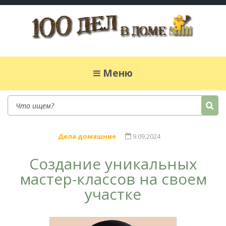
100 дел в доме
Полезные хитрости для легкой жизни в
частном доме. Сад, огород, дела домашние,
Меню
простые рецепты.
Дела домашние
9.09.2024
Создание уникальных
мастер-классов на своем
участке