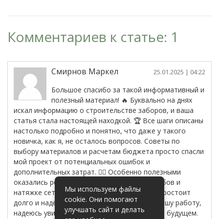
Комментариев к статье: 1
Смирнов Маркел
25.01.2025
| 04:22
Большое спасибо за такой информативный и
полезный материал! 🔥 Буквально на днях
искал информацию о строительстве заборов, и ваша
статья стала настоящей находкой. 🏆 Все шаги описаны
настолько подробно и понятно, что даже у такого
новичка, как я, не осталось вопросов. Советы по
выбору материалов и расчетам бюджета просто спасли
мой проект от потенциальных ошибок и
дополнительных затрат. 👷‍♂️ Особенно полезными
оказались рекомендации по установке столбов и
Мы используем файлы
натяжке сетки – теперь уверен, что забор простоит
cookie. Они помогают
долго и надёжно! 💪 Огромное спасибо за вашу работу,
улучшать сайт и делать
надеюсь увидеть больше подобных статей в будущем.