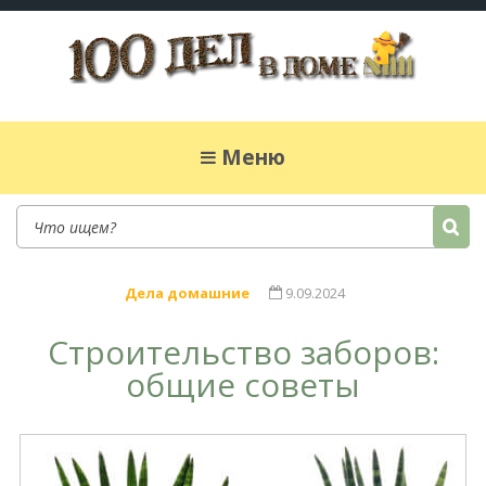
100 дел в доме
Полезные хитрости для легкой жизни в
частном доме. Сад, огород, дела домашние,
Меню
простые рецепты.
Дела домашние
9.09.2024
Строительство заборов:
общие советы