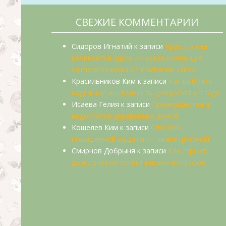
СВЕЖИЕ КОММЕНТАРИИ
Сидоров Игнатий
к записи
Красота сна
начинается здесь — новая коллекция
saimeiqi пижамы от компании «3ко»
Красильников Ким
к записи
Как выбрать
надежные инструменты для работы в саду
Исаева Гелия
к записи
Преимущества и
недостатки деревянных домов
Кошелев Ким
к записи
Способы
повышенной защиты от землетрясений
Смирнов Добрыня
к записи
Как строить
дом с учетом логистических вопросов