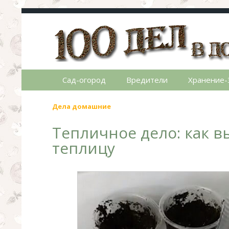
100 дел в доме
Полезные хитрости для легкой жизни в ча
Сад-огород
Вредители
Хранение-
Дела домашние
Тепличное дело: как в
теплицу