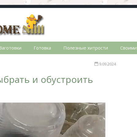
стном доме. Сад, огород, дела домашние, простые реце
Заготовки
Готовка
Полезные хитрости
Своими
9.09.2024
ыбрать и обустроить