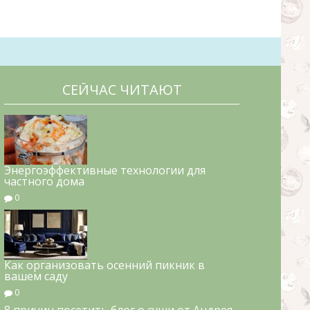
СЕЙЧАС ЧИТАЮТ
Энергоэффективные технологии для
частного дома
0
Как организовать осенний пикник в
вашем саду
0
8 причин посетить блог о суши от Андрея