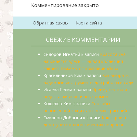
Комментирование закрыто
Обратная связь
Карта сайта
СВЕЖИЕ КОММЕНТАРИИ
Сидоров Игнатий
к записи
Красота сна
начинается здесь — новая коллекция
saimeiqi пижамы от компании «3ко»
Красильников Ким
к записи
Как выбрать
надежные инструменты для работы в саду
Исаева Гелия
к записи
Преимущества и
недостатки деревянных домов
Кошелев Ким
к записи
Способы
повышенной защиты от землетрясений
Смирнов Добрыня
к записи
Как строить
дом с учетом логистических вопросов