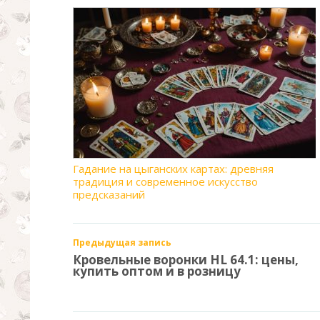
Гадание на цыганских картах: древняя
традиция и современное искусство
предсказаний
Предыдущая запись
Кровельные воронки HL 64.1: цены,
купить оптом и в розницу