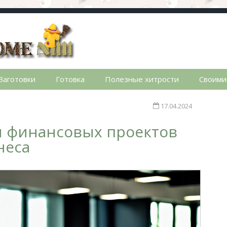
стном доме. Сад, огород, дела домашние, простые реце
Заготовки
Готовка
Полезные хитрости
Своими
17.04.2024
и финансовых проектов
неса