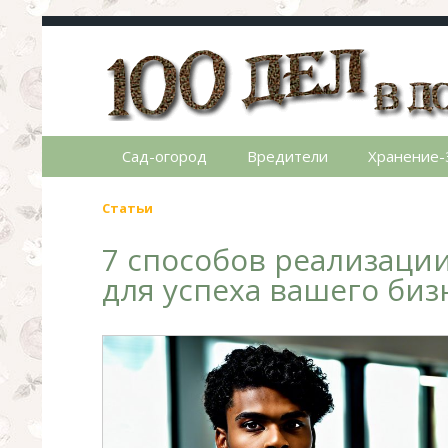
100 дел в доме
Полезные хитрости для легкой жизни в ча
Сад-огород
Вредители
Хранение-
Статьи
7 способов реализаци
для успеха вашего биз