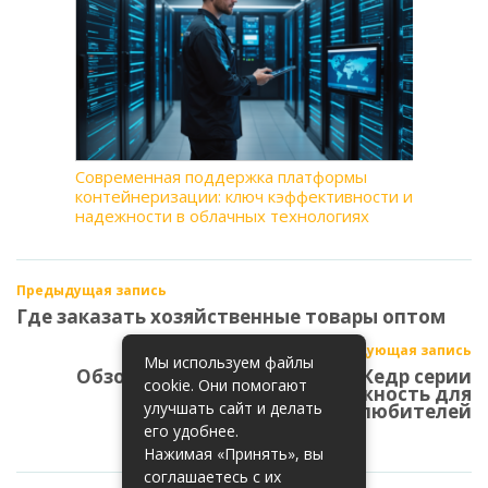
Современная поддержка платформы
контейнеризации: ключ кэффективности и
надежности в облачных технологиях
Предыдущая запись
Где заказать хозяйственные товары оптом
Следующая запись
Мы используем файлы
Обзор сварочных аппаратов Кедр серии
cookie. Они помогают
Prime: качество и надежность для
улучшать сайт и делать
профессионалов и любителей
его удобнее.
Нажимая «Принять», вы
соглашаетесь с их