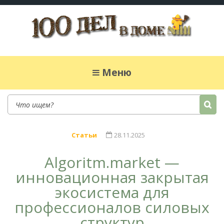
100 дел в доме
Полезные хитрости для легкой жизни в
частном доме. Сад, огород, дела домашние,
Меню
простые рецепты.
Статьи
28.11.2025
Algoritm.market —
инновационная закрытая
экосистема для
профессионалов силовых
структур