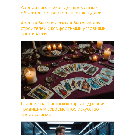
Аренда вагончиков для временных
объектов и строительных площадок
Аренда бытовок: жилая бытовка для
строителей с комфортными условиями
проживания
Гадание на цыганских картах: древняя
традиция и современное искусство
предсказаний