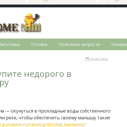
стном доме. Сад, огород, дела домашние, простые реце
Заготовки
Готовка
Полезные хитрости
Своими
20.06.2024
упите недорого в
ру
ом — окунуться в прохладные воды собственного
или реке, чтобы обеспечить своему малышу такие
n.poryadok.ru/catalog/detskie_basseyny/