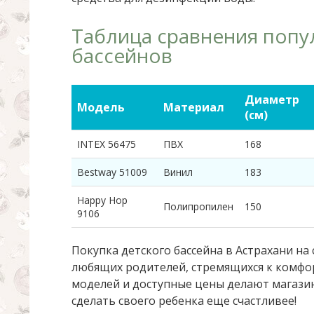
Таблица сравнения попу
бассейнов
Диаметр
Модель
Материал
(см)
INTEX 56475
ПВХ
168
Bestway 51009
Винил
183
Happy Hop
Полипропилен
150
9106
Покупка детского бассейна в Астрахани на
любящих родителей, стремящихся к комфор
моделей и доступные цены делают магази
сделать своего ребенка еще счастливее!