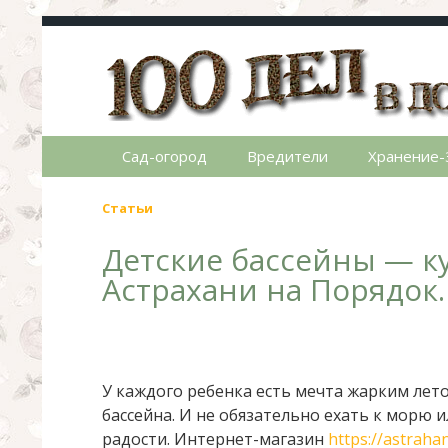
100 дел в доме
Полезные хитрости для легкой жизни в ча
Сад-огород
Вредители
Хранение-
Статьи
Детские бассейны — к
Астрахани на Порядок.
У каждого ребенка есть мечта жарким лет
бассейна. И не обязательно ехать к морю 
радости. Интернет-магазин
https://astraha