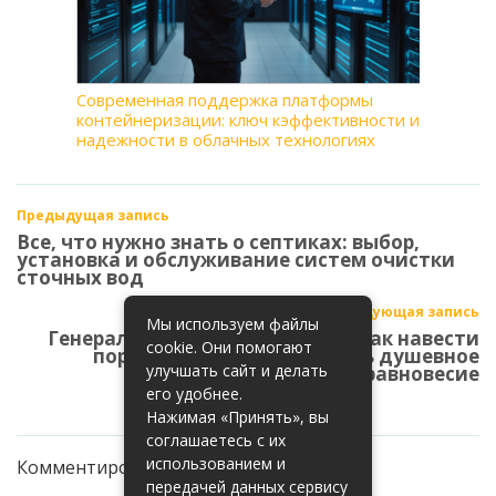
Современная поддержка платформы
контейнеризации: ключ кэффективности и
надежности в облачных технологиях
Предыдущая запись
Все, что нужно знать о септиках: выбор,
установка и обслуживание систем очистки
сточных вод
Следующая запись
Мы используем файлы
Генеральная уборка» в голове: как навести
cookie. Они помогают
порядок в мыслях и вернуть душевное
улучшать сайт и делать
равновесие
его удобнее.
Нажимая «Принять», вы
соглашаетесь с их
использованием и
Комментирование закрыто
передачей данных сервису