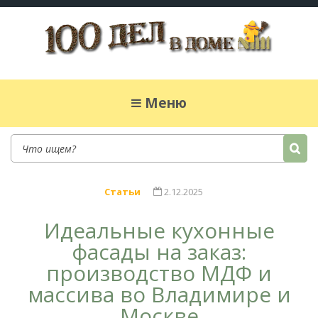
100 дел в доме
Полезные хитрости для легкой жизни в
частном доме. Сад, огород, дела домашние,
Меню
простые рецепты.
Статьи
2.12.2025
Идеальные кухонные
фасады на заказ:
производство МДФ и
массива во Владимире и
Москве