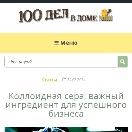
100 дел в доме
Полезные хитрости для легкой жизни в
частном доме. Сад, огород, дела домашние,
Меню
простые рецепты.
Статьи
24.02.2024
Коллоидная сера: важный
ингредиент для успешного
бизнеса