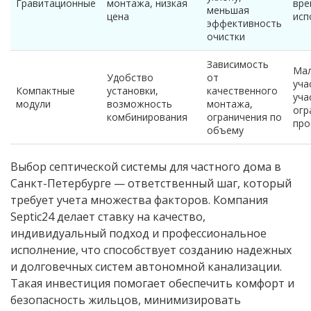
Гравитационные
монтажа, низкая
вре
меньшая
цена
исп
эффективность
очистки
Зависимость
Мал
Удобство
от
уча
Компактные
установки,
качественного
уча
модули
возможность
монтажа,
огр
комбинирования
ограничения по
про
объему
Выбор септической системы для частного дома в
Санкт-Петербурге — ответственный шаг, который
требует учета множества факторов. Компания
Septic24 делает ставку на качество,
индивидуальный подход и профессиональное
исполнение, что способствует созданию надежных
и долговечных систем автономной канализации.
Такая инвестиция помогает обеспечить комфорт и
безопасность жильцов, минимизировать