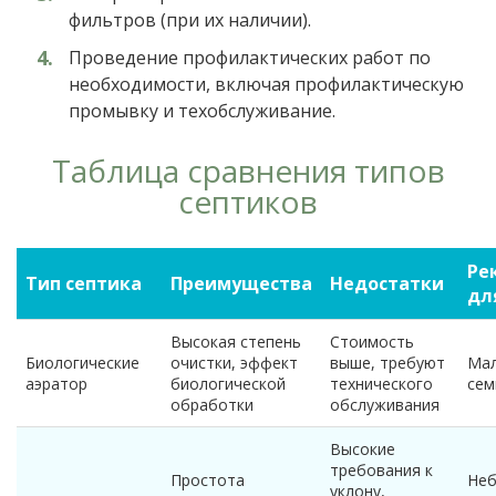
фильтров (при их наличии).
Проведение профилактических работ по
необходимости, включая профилактическую
промывку и техобслуживание.
Таблица сравнения типов
септиков
Ре
Тип септика
Преимущества
Недостатки
дл
Высокая степень
Стоимость
Биологические
очистки, эффект
выше, требуют
Мал
аэратор
биологической
технического
сем
обработки
обслуживания
Высокие
требования к
Простота
Неб
уклону,