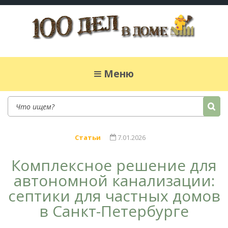
100 дел в доме
Полезные хитрости для легкой жизни в
частном доме. Сад, огород, дела домашние,
Меню
простые рецепты.
Статьи
7.01.2026
Комплексное решение для
автономной канализации:
септики для частных домов
в Санкт-Петербурге