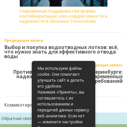
Современная поддержка платформы
контейнеризации: ключ кэффективности и
надежности в облачных технологиях
Предыдущая запись
Выбор и покупка водоотводных лотков: всё,
что нужно знать для эффективного отвода
воды
Следующая запись
Мы используем файлы
Противопожарные двери в Екатеринбурге:
cookie. Они помогают
надежная защита с учетом современных
улучшать сайт и делать
требований
его удобнее.
Нажимая «Принять», вы
соглашаетесь с их
использованием и
Комментирование закрыто
передачей данных сервису
веб-аналитики. Если нет
Обратная связь
Карта сайта
— измените настройки