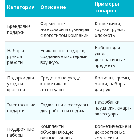
Примеры
Категория
Описание
товаров
Фирменные
Косметички,
Брендовые
аксессуары и сувениры
кружки, ручки,
подарки
с логотипом компании.
блокноты.
Наборы для
Наборы
Уникальные подарки,
ухода,
ручной
созданные мастерами
декоративные
работы
вручную.
предметы.
Подарки для
Средства по уходу,
Лосьоны, кремы,
ухода и
косметика и
маски, наборы
красоты
аксессуары.
для рук.
Пауэрбанки,
Электронные
Гаджеты и аксессуары
наушники, смарт-
подарки
для работы и отдыха.
аксессуары.
Комплекты,
Косметические и
Подарочные
объединяющие
декоративные
наборы
разные товары.
комплекты.