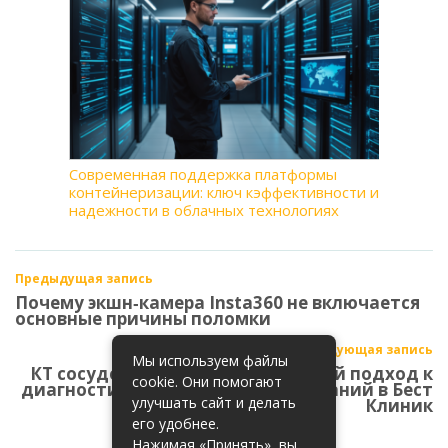
Современная поддержка платформы
контейнеризации: ключ кэффективности и
надежности в облачных технологиях
Предыдущая запись
Почему экшн‑камера Insta360 не включается
основные причины поломки
Следующая запись
Мы используем файлы
КТ сосудов в Москве: современный подход к
cookie. Они помогают
диагностике сосудистых заболеваний в Бест
улучшать сайт и делать
Клиник
его удобнее.
Нажимая «Принять», вы