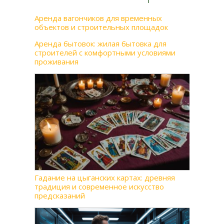
Аренда вагончиков для временных
объектов и строительных площадок
Аренда бытовок: жилая бытовка для
строителей с комфортными условиями
проживания
Гадание на цыганских картах: древняя
традиция и современное искусство
предсказаний