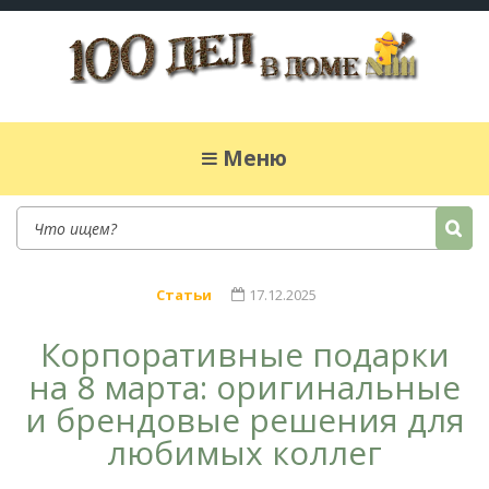
100 дел в доме
Полезные хитрости для легкой жизни в
частном доме. Сад, огород, дела домашние,
Меню
простые рецепты.
Статьи
17.12.2025
Корпоративные подарки
на 8 марта: оригинальные
и брендовые решения для
любимых коллег