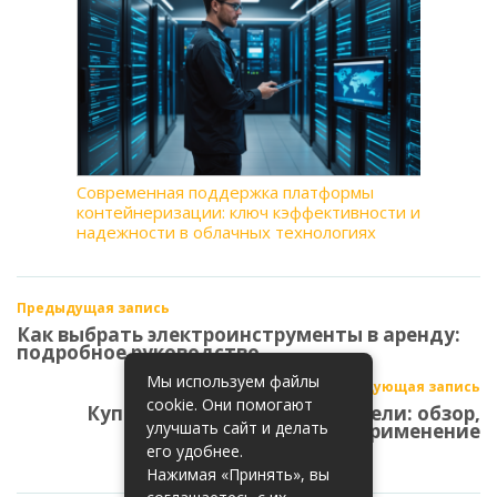
Современная поддержка платформы
контейнеризации: ключ кэффективности и
надежности в облачных технологиях
Предыдущая запись
Как выбрать электроинструменты в аренду:
подробное руководство
Мы используем файлы
Следующая запись
cookie. Они помогают
Купить фасадные термопанели: обзор,
улучшать сайт и делать
преимущества и их применение
его удобнее.
Нажимая «Принять», вы