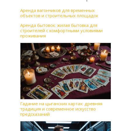
Аренда вагончиков для временных
объектов и строительных площадок
Аренда бытовок: жилая бытовка для
строителей с комфортными условиями
проживания
Гадание на цыганских картах: древняя
традиция и современное искусство
предсказаний