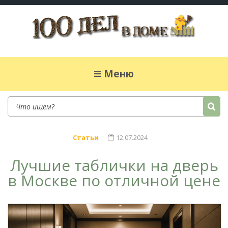
100 дел в доме
Полезные хитрости для легкой жизни в
частном доме. Сад, огород, дела домашние,
Меню
простые рецепты.
Статьи
12.07.2024
Лучшие таблички на дверь
в Москве по отличной цене