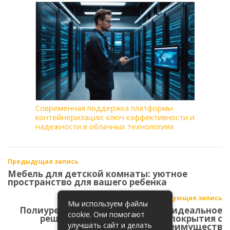
Современная поддержка платформы
контейнеризации: ключ кэффективности и
надежности в облачных технологиях
Предыдущая запись
Мебель для детской комнаты: уютное
пространство для вашего ребенка
Следующая запись
Мы используем файлы
Полиуретановый наливной пол: идеальное
cookie. Они помогают
решение для равномерного покрытия с
улучшать сайт и делать
множеством преимуществ