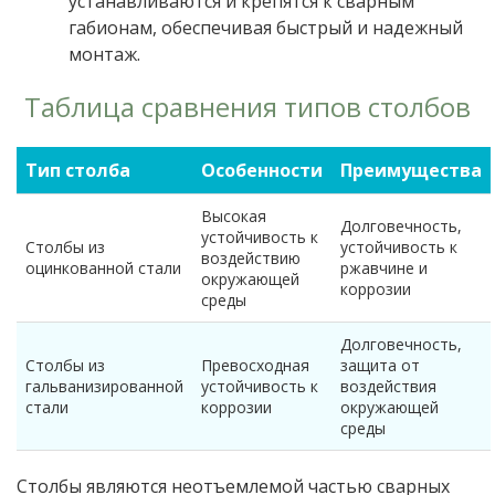
устанавливаются и крепятся к сварным
габионам, обеспечивая быстрый и надежный
монтаж.
Таблица сравнения типов столбов
Тип столба
Особенности
Преимущества
Высокая
Долговечность,
устойчивость к
Столбы из
устойчивость к
воздействию
оцинкованной стали
ржавчине и
окружающей
коррозии
среды
Долговечность,
Столбы из
Превосходная
защита от
гальванизированной
устойчивость к
воздействия
стали
коррозии
окружающей
среды
Столбы являются неотъемлемой частью сварных