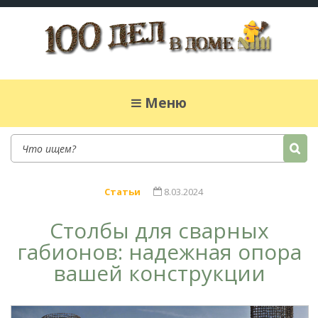
100 дел в доме
Полезные хитрости для легкой жизни в
частном доме. Сад, огород, дела домашние,
Меню
простые рецепты.
Статьи
8.03.2024
Столбы для сварных
габионов: надежная опора
вашей конструкции