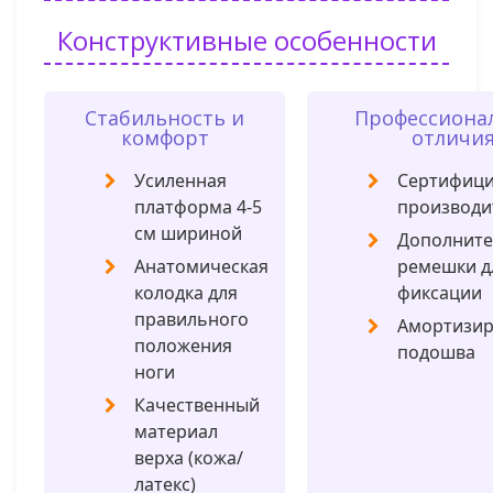
Конструктивные особенности
Стабильность и
Профессиона
комфорт
отличи
Усиленная
Сертифиц
платформа 4-5
производи
см шириной
Дополнит
Анатомическая
ремешки д
колодка для
фиксации
правильного
Амортизи
положения
подошва
ноги
Качественный
материал
верха (кожа/
латекс)