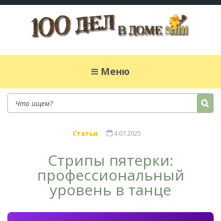
100 дел в доме
Полезные хитрости для легкой жизни в
частном доме. Сад, огород, дела домашние,
Меню
простые рецепты.
Статьи
4.07.2025
Стрипы пятерки:
профессиональный
уровень в танце