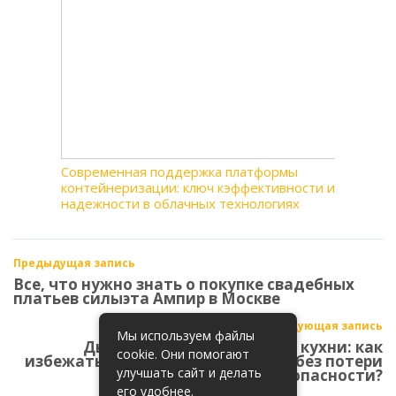
Современная поддержка платформы
контейнеризации: ключ кэффективности и
надежности в облачных технологиях
Предыдущая запись
Все, что нужно знать о покупке свадебных
платьев силыэта Ампир в Москве
Следующая запись
Мы используем файлы
Дымовые извещатели для кухни: как
cookie. Они помогают
избежать ложных срабатываний без потери
улучшать сайт и делать
безопасности?
его удобнее.