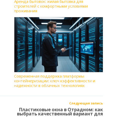
Аренда бытовок: жилая бытовка для
строителей с комфортными условиями
проживания
Современная поддержка платформы
контейнеризации: ключ кэффективности и
надежности в облачных технологиях
Следующая запись
Пластиковые окна в Отрадном: как
выбрать качественный вариант для