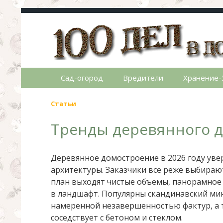
100 дел в доме
Полезные хитрости для легкой жизни в ча
Сад-огород
Вредители
Хранение-
Статьи
Тренды деревянного д
Деревянное домостроение в 2026 году уве
архитектуры. Заказчики все реже выбира
план выходят чистые объемы, панорамное
в ландшафт. Популярны скандинавский мин
намеренной незавершенностью фактур, а т
соседствует с бетоном и стеклом.