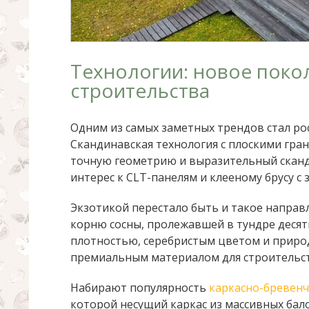
Технологии: новое поко
строительства
Одним из самых заметных трендов стал ро
Скандинавская технология с плоскими гра
точную геометрию и выразительный сканд
интерес к CLT-панелям и клееному брусу с
Экзотикой перестало быть и такое направл
корню сосны, пролежавшей в тундре десят
плотностью, серебристым цветом и природ
премиальным материалом для строительст
Набирают популярность
каркасно-бревенч
которой несущий каркас из массивных бал