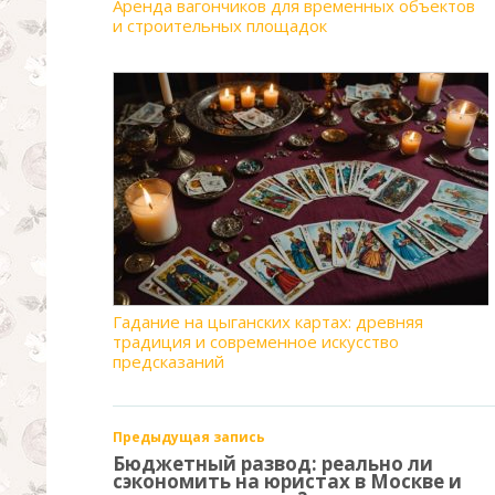
Аренда вагончиков для временных объектов
и строительных площадок
Гадание на цыганских картах: древняя
традиция и современное искусство
предсказаний
Предыдущая запись
Бюджетный развод: реально ли
сэкономить на юристах в Москве и