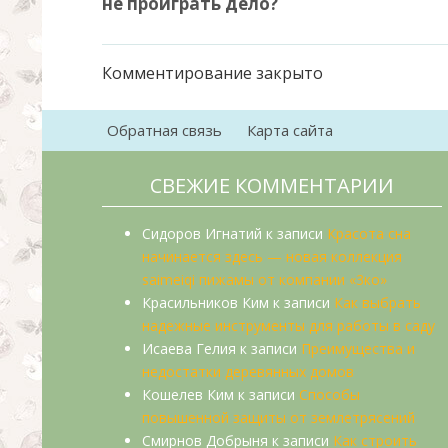
не проиграть дело?
Комментирование закрыто
Обратная связь
Карта сайта
СВЕЖИЕ КОММЕНТАРИИ
Сидоров Игнатий
к записи
Красота сна
начинается здесь — новая коллекция
saimeiqi пижамы от компании «3ко»
Красильников Ким
к записи
Как выбрать
надежные инструменты для работы в саду
Исаева Гелия
к записи
Преимущества и
недостатки деревянных домов
Кошелев Ким
к записи
Способы
повышенной защиты от землетрясений
Смирнов Добрыня
к записи
Как строить