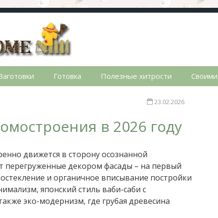
стном доме. Сад, огород, дела домашние, простые реце
Заготовки
Готовка
Полезные хитрости
Своими
23.02.2026
омостроения в 2026 году
ренно движется в сторону осознанной
ют перегруженные декором фасады – на первый
 остекление и органичное вписывание постройки
имализм, японский стиль ваби-саби с
акже эко-модернизм, где грубая древесина