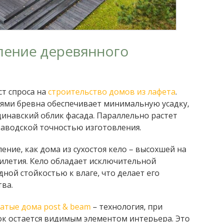
ление деревянного
ст спроса на
строительство домов из лафета
.
нями бревна обеспечивает минимальную усадку,
инавский облик фасада. Параллельно растет
 заводской точностью изготовления.
ение, как дома из сухостоя кело – высохшей на
илетия. Кело обладает исключительной
ной стойкостью к влаге, что делает его
ва.
атые дома post & beam
– технология, при
ок остается видимым элементом интерьера. Это