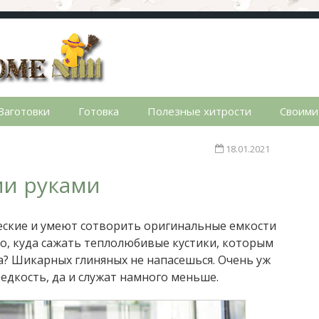
стном доме. Сад, огород, дела домашние, простые реце
Заготовки
Готовка
Полезные хитрости
Своими
18.01.2021
ми руками
ские и умеют сотворить оригинальные емкости
но, куда сажать теплолюбивые кустики, которым
а? Шикарных глиняных не напасешься. Очень уж
едкость, да и служат намного меньше.