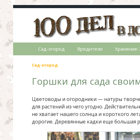
100 дел в доме
Полезные хитрости для легкой жизни в ча
Сад-огород
Вредители
Хранение-
Сад-огород
Горшки для сада свои
Цветоводы и огородники — натуры творче
для растений из чего угодно. Действитель
не хватает нашего солнца и короткого лет
дорогие. Деревянные кадки еще большая р