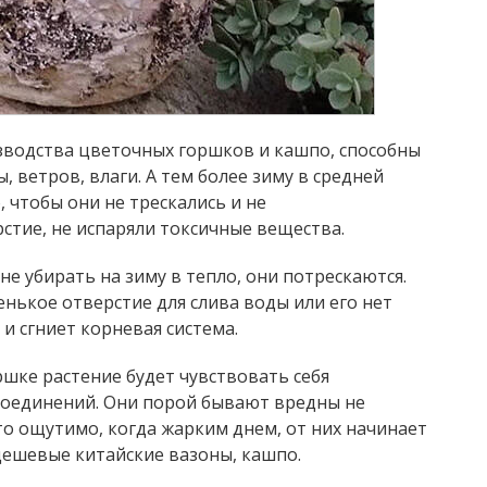
зводства цветочных горшков и кашпо, способны
ветров, влаги. А тем более зиму в средней
, чтобы они не трескались и не
тие, не испаряли токсичные вещества.
 не убирать на зиму в тепло, они потрескаются.
енькое отверстие для слива воды или его нет
 и сгниет корневая система.
ршке растение будет чувствовать себя
соединений. Они порой бывают вредны не
то ощутимо, когда жарким днем, от них начинает
дешевые китайские вазоны, кашпо.