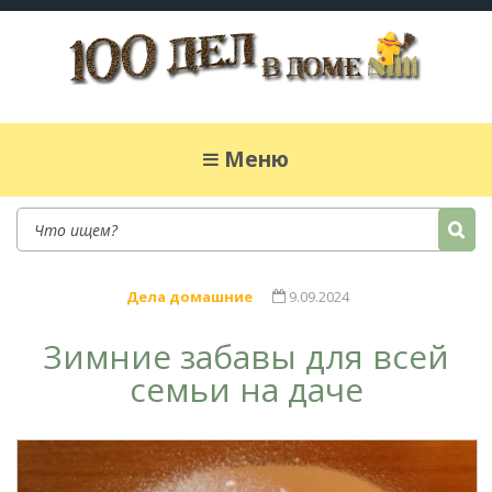
100 дел в доме
Полезные хитрости для легкой жизни в
частном доме. Сад, огород, дела домашние,
Меню
простые рецепты.
Дела домашние
9.09.2024
Зимние забавы для всей
семьи на даче