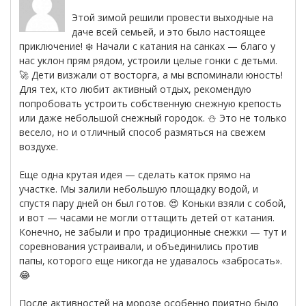
Этой зимой решили провести выходные на
даче всей семьей, и это было настоящее
приключение! ❄️ Начали с катания на санках — благо у
нас уклон прям рядом, устроили целые гонки с детьми.
🚀 Дети визжали от восторга, а мы вспоминали юность!
Для тех, кто любит активный отдых, рекомендую
попробовать устроить собственную снежную крепость
или даже небольшой снежный городок. ⛄️ Это не только
весело, но и отличный способ размяться на свежем
воздухе.
Еще одна крутая идея — сделать каток прямо на
участке. Мы залили небольшую площадку водой, и
спустя пару дней он был готов. 😍 Коньки взяли с собой,
и вот — часами не могли оттащить детей от катания.
Конечно, не забыли и про традиционные снежки — тут и
соревнования устраивали, и объединились против
папы, которого еще никогда не удавалось «забросать».
😂
После активностей на морозе особенно приятно было