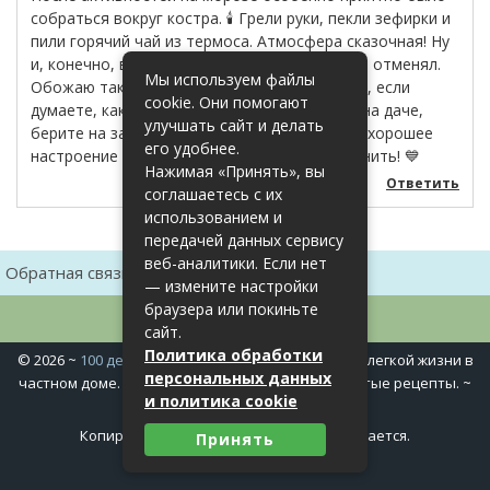
собраться вокруг костра. 🕯️ Грели руки, пекли зефирки и
пили горячий чай из термоса. Атмосфера сказочная! Ну
и, конечно, вечером игр в настолки никто не отменял.
Мы используем файлы
Обожаю такие семейные посиделки. Так что, если
cookie. Они помогают
думаете, как весело провести время зимой на даче,
улучшать сайт и делать
берите на заметку наши забавы. Главное — хорошее
его удобнее.
настроение и готовность немного похулиганить! 💙
Нажимая «Принять», вы
Ответить
соглашаетесь с их
использованием и
передачей данных сервису
веб-аналитики. Если нет
Обратная связь
Карта сайта
— измените настройки
браузера или покиньте
сайт.
Политика обработки
©
2026
~
100 дел в доме
~ Полезные хитрости для легкой жизни в
персональных данных
частном доме. Сад, огород, дела домашние, простые рецепты. ~
и политика cookie
Политика конфиденциальности
Копирование материалов сайта запрещается.
Принять