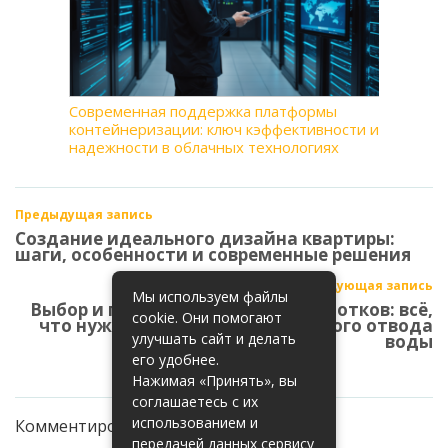
Современная поддержка платформы
контейнеризации: ключ кэффективности и
надежности в облачных технологиях
Предыдущая запись
Создание идеального дизайна квартиры:
шаги, особенности и современные решения
Следующая запись
Мы используем файлы
Выбор и покупка водоотводных лотков: всё,
cookie. Они помогают
что нужно знать для эффективного отвода
улучшать сайт и делать
воды
его удобнее.
Нажимая «Принять», вы
соглашаетесь с их
использованием и
Комментирование закрыто
передачей данных сервису