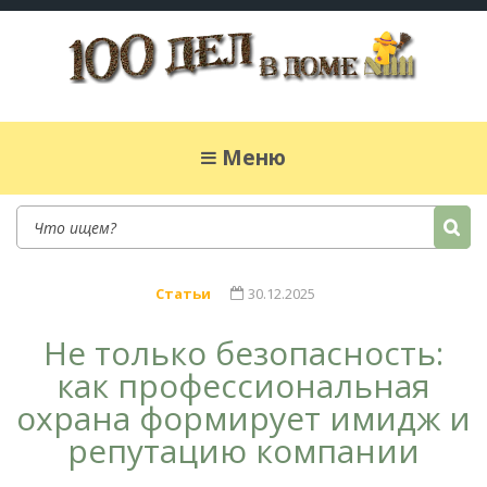
100 дел в доме
Полезные хитрости для легкой жизни в
частном доме. Сад, огород, дела домашние,
Меню
простые рецепты.
Статьи
30.12.2025
Не только безопасность:
как профессиональная
охрана формирует имидж и
репутацию компании