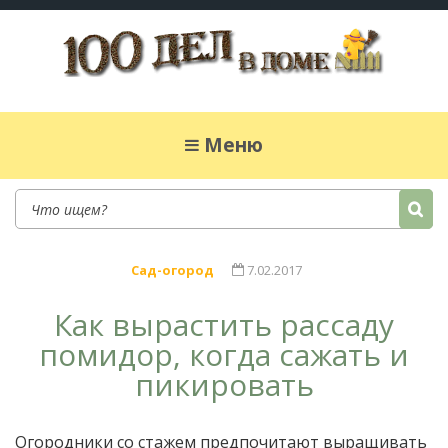
100 дел в доме
Полезные хитрости для легкой жизни в
частном доме. Сад, огород, дела домашние,
Меню
простые рецепты.
Сад-огород
7.02.2017
Как вырастить рассаду
помидор, когда сажать и
пикировать
Огородники со стажем предпочитают выращивать