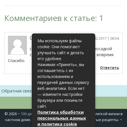
Комментариев к статье: 1
Ольга
13.02.2017
| 06:54
Мы используем файлы
cookie. Они помогают
сейчас самое время заниматься посадкой
улучшать сайт и делать
семян томатов на рассаду. Очень вовремя.
его удобнее.
Спасибо.
Нажимая «Принять», вы
Ответить
соглашаетесь с их
использованием и
передачей данных сервису
веб-аналитики. Если нет
Обратная связь
Карта сайта
— измените настройки
браузера или покиньте
сайт.
Политика обработки
©
2026
~
100 дел в доме
~ Полезные хитрости для легкой жизни в
персональных данных
частном доме. Сад, огород, дела домашние, простые рецепты. ~
и политика cookie
Политика конфиденциальности