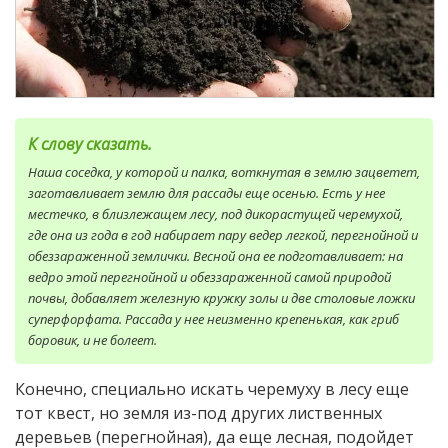
К слову сказать.
Наша соседка, у которой и палка, воткнутая в землю зацветет,
заготавливает землю для рассады еще осенью. Есть у нее
местечко, в близлежащем лесу, под дикорастущей черемухой,
где она из года в год набирает пару ведер легкой, перегнойной и
обеззараженной землички. Весной она ее подготавливает: на
ведро этой перегнойной и обеззараженной самой природой
почвы, добавляет железную кружку золы и две столовые ложки
суперфорфата. Рассада у нее неизменно крепенькая, как гриб
боровик, и не болеет.
Конечно, специально искать черемуху в лесу еще
тот квест, но земля из-под других лиственных
деревьев (перегнойная), да еще лесная, подойдет