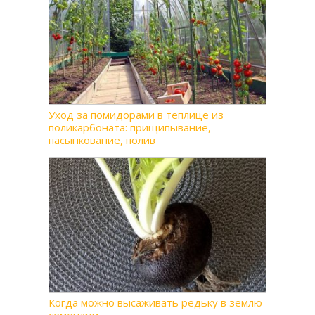
Уход за помидорами в теплице из
поликарбоната: прищипывание,
пасынкование, полив
Когда можно высаживать редьку в землю