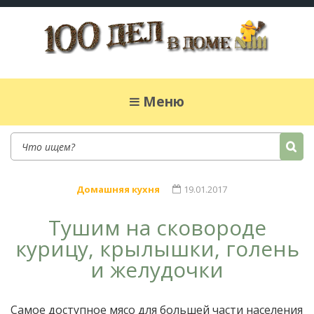
100 дел в доме
Полезные хитрости для легкой жизни в
частном доме. Сад, огород, дела домашние,
Меню
простые рецепты.
Домашняя кухня
19.01.2017
Тушим на сковороде
курицу, крылышки, голень
и желудочки
Самое доступное мясо для большей части населения