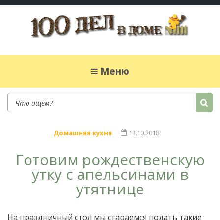
100 дел в доме
Полезные хитрости для легкой жизни в
частном доме. Сад, огород, дела домашние,
Меню
простые рецепты.
Домашняя кухня
13.10.2018
Готовим рождественскую
утку с апельсинами в
утятнице
На праздничный стол мы стараемся подать такие