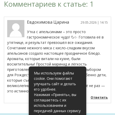
Комментариев к статье: 1
Евдокимова Царина
29.05.2026
| 14:15
Утка с апельсинами – это просто
гастрономическое чудо! 🦆✨ Готовила её в
утятнице, и результат превзошёл все ожидания.
Сочетание нежного мяса с кисло-сладким вкусом
апельсинов создало настоящее праздничное блюдо.
Ароматы, которые витали на кухне, были
восхитительны! Простой маринад и лёгкость
приготовления делают эту утку идеальным выбором
Мы используем файлы
для Рождества. Семья была в восторге, особенно дети,
cookie. Они помогают
которые съели всё без остатка. Спасибо за
улучшать сайт и делать
великолепный рецепт! Буду готовить так ещё не раз —
его удобнее.
это истинное удовольствие! 🎄🍊
Нажимая «Принять», вы
Ответить
соглашаетесь с их
использованием и
передачей данных сервису