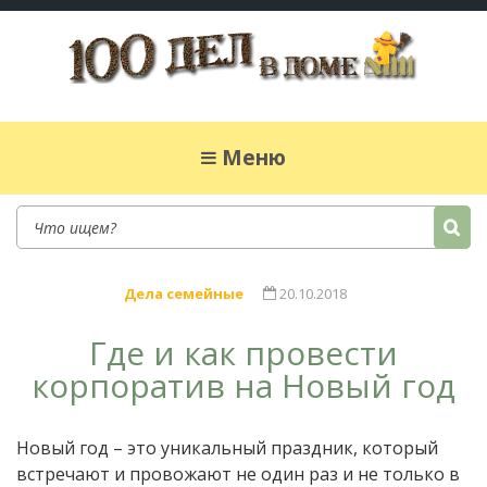
100 дел в доме
Полезные хитрости для легкой жизни в
частном доме. Сад, огород, дела домашние,
Меню
простые рецепты.
Дела семейные
20.10.2018
Где и как провести
корпоратив на Новый год
Новый год – это уникальный праздник, который
встречают и провожают не один раз и не только в