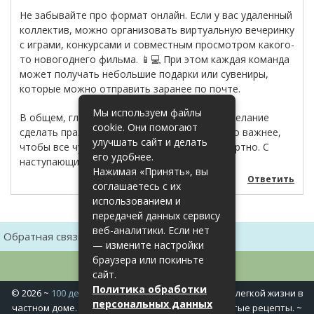
Не забывайте про формат онлайн. Если у вас удаленный
коллектив, можно организовать виртуальную вечеринку
с играми, конкурсами и совместным просмотром какого-
то новогоднего фильма. 📱💻 При этом каждая команда
может получать небольшие подарки или сувениры,
которые можно отправить заранее по почте.
Мы используем файлы
В общем, главное — это ваша фантазия и желание
cookie. Они помогают
сделать праздник незабываемым! 🌟 Намного важнее,
улучшать сайт и делать
чтобы все чувствовали себя уютно и комфортно. С
его удобнее.
наступающим! 🎄
Нажимая «Принять», вы
Ответить
соглашаетесь с их
использованием и
передачей данных сервису
веб-аналитики. Если нет
Обратная связь
Карта сайта
— измените настройки
браузера или покиньте
сайт.
Политика обработки
©
2026
~
100 дел в доме
~ Полезные хитрости для легкой жизни в
персональных данных
частном доме. Сад, огород, дела домашние, простые рецепты. ~